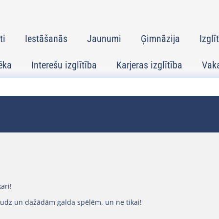
ti
Iestāšanās
Jaunumi
Ģimnāzija
Izglī
ēka
Interešu izglītība
Karjeras izglītība
Vak
ari!
audz un dažādām galda spēlēm, un ne tikai!