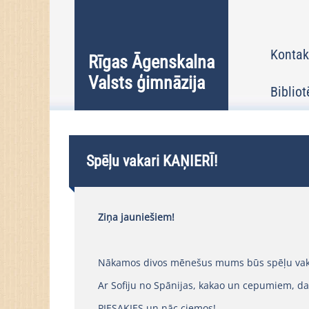
Kontak
Rīgas Āgenskalna
Valsts ģimnāzija
Bibliot
Spēļu vakari KAŅIERĪ!
Ziņa jauniešiem!
Nākamos divos mēnešus mums būs spēļu vak
Ar Sofiju no Spānijas, kakao un cepumiem, d
PIESAKIES un nāc ciemos!