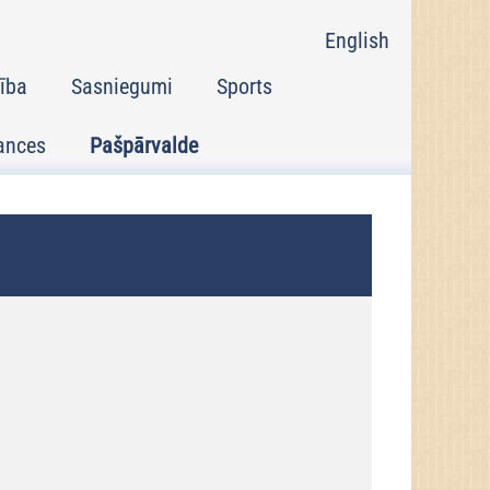
English
tība
Sasniegumi
Sports
ances
Pašpārvalde