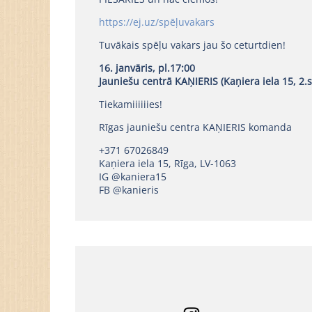
https://ej.uz/spēļuvakars
Tuvākais spēļu vakars jau šo ceturtdien!
16. janvāris, pl.17:00
Jauniešu centrā KAŅIERIS (Kaņiera iela 15, 2.s
Tiekamiiiiiies!
Rīgas jauniešu centra KAŅIERIS komanda
+371 67026849
Kaņiera iela 15, Rīga, LV-1063
IG @kaniera15
FB @kanieris