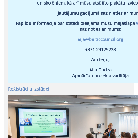
un skolēniem, kā arī mūsu atsūtīto plakātu izvieto
Jautājumu gadījumā sazinieties ar mu
Papildu informācija par izstādi pieejama mūsu mājaslapā
sazinoties ar mums:
aija@balticcouncil.org
+371 29129228
Ar cieņu,
Aija Gudza
Apmācību projekta vadītāja
Reģistrācija izstādei