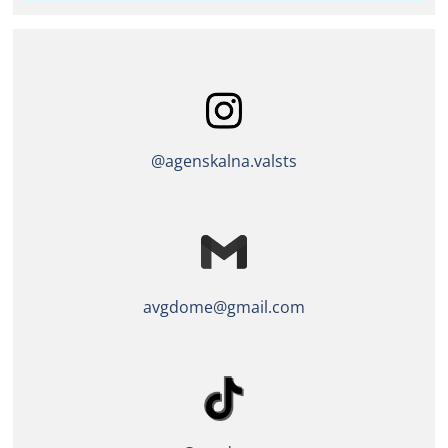
@agenskalna.valsts
avgdome@gmail.com