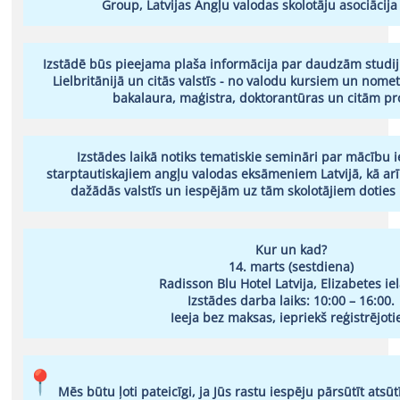
Group, Latvijas Angļu valodas skolotāju asociācija
Izstādē būs pieejama plaša informācija par daudzām studij
Lielbritānijā un citās valstīs - no valodu kursiem un nom
bakalaura, maģistra, doktorantūras un citām 
Izstādes laikā notiks tematiskie semināri par mācību
starptautiskajiem angļu valodas eksāmeniem Latvijā, kā a
dažādās valstīs un iespējām uz tām skolotājiem doties
Kur un kad?
14. marts (sestdiena)
Radisson Blu Hotel Latvija, Elizabetes ie
Izstādes darba laiks: 10:00 – 16:00.
Ieeja bez maksas, iepriekš reģistrējoti
Mēs būtu ļoti pateicīgi, ja Jūs rastu iespēju pārsūtīt atsū