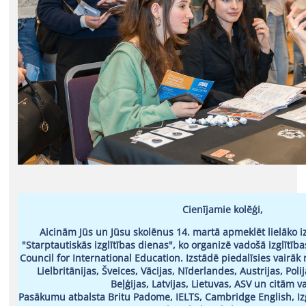
Cienījamie kolēģi,
Aicinām Jūs un Jūsu skolēnus 14. martā apmeklēt lielāko izg
"Starptautiskās izglītības dienas", ko organizē vadošā izglītī
Council for International Education. Izstādē piedalīsies vairā
Lielbritānijas, Šveices, Vācijas, Nīderlandes, Austrijas, Polij
Beļģijas, Latvijas, Lietuvas, ASV un citām v
Pasākumu atbalsta Britu Padome, IELTS, Cambridge English, Iz