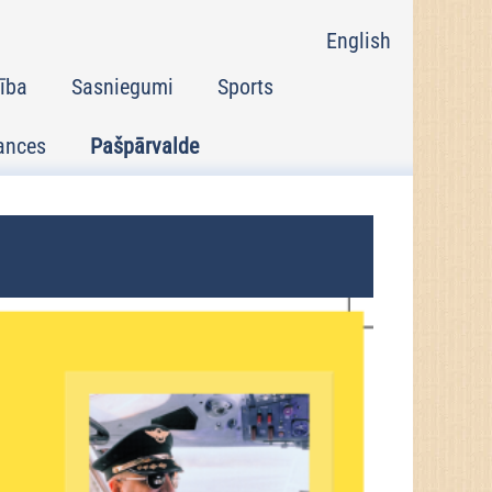
English
tība
Sasniegumi
Sports
ances
Pašpārvalde