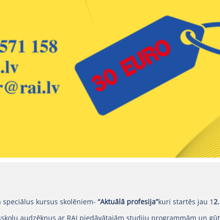
vā speciālus kursus skolēniem-
“Aktuālā profesija”
kuri startēs jau 1
2
dusskolu audzēkņus ar RAI piedāvātajām studiju programmām un gūt