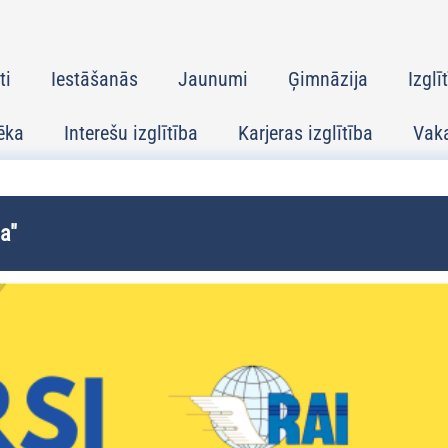
ti
Iestāšanās
Jaunumi
Ģimnāzija
Izglī
ēka
Interešu izglītība
Karjeras izglītība
Vak
a"