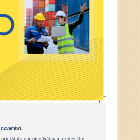
. novembrī
.
 priekštatu par piedāvātajam profesijām.