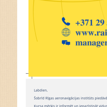
Labdien,
Šobrīd Rīgas aeronavigācijas institūts piedā
Kursa mērķis ir informēt un iepazīstināt vi