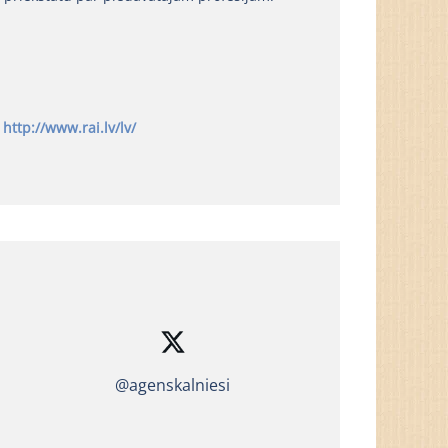
http://www.rai.
lv/lv/
@agenskalniesi