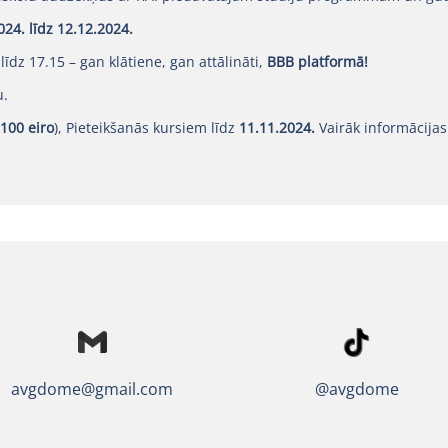
024. līdz 12.12.2024.
 līdz 17.15 – gan klātiene, gan attālināti,
BBB platformā!
u.
100 eiro
), Pieteikšanās kursiem līdz
11.11.2024.
Vairāk informācijas
@avgdome
avgdome@gmail.com