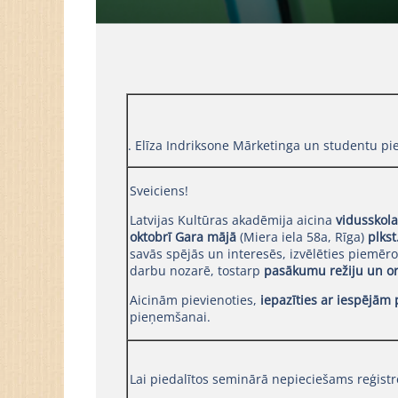
. Elīza Indriksone Mārketinga un studentu pie
Sveiciens!
Latvijas Kultūras akadēmija aicina
vidusskola
oktobrī Gara mājā
(Miera iela 58a, Rīga)
plkst
savās spējās un interesēs, izvēlēties piemēr
darbu nozarē, tostarp
pasākumu režiju un o
Aicinām pievienoties,
iepazīties ar iespējām 
pieņemšanai.
Lai piedalītos seminārā nepieciešams reģistr