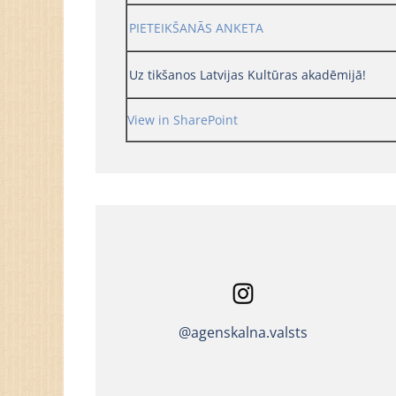
PIETEIKŠANĀS ANKETA
Uz tikšanos Latvijas Kultūras akadēmijā!
View in SharePoint
@agenskalna.valsts