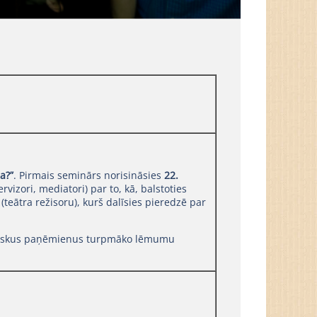
a?”
. Pirmais seminārs norisināsies
22.
rvizori, mediatori) par to, kā, balstoties
i
(teātra režisoru), kurš dalīsies pieredzē par
tiskus paņēmienus turpmāko lēmumu