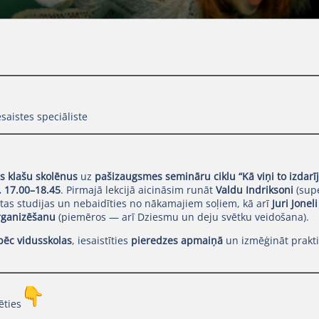
saistes speciāliste
s klašu skolēnus
uz
pašizaugsmes semināru ciklu “Kā viņi to izdarīj
. 17.00–18.45
. Pirmajā lekcijā aicināsim runāt
Valdu Indriksoni
(supe
otas studijas un nebaidīties no nākamajiem soļiem, kā arī
Juri Jonel
rganizēšanu
(piemēros — arī Dziesmu un deju svētku veidošana).
pēc vidusskolas
, iesaistīties
pieredzes apmaiņā
un izmēģināt prak
ēties