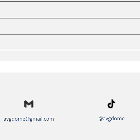
@avgdome
avgdome@gmail.com