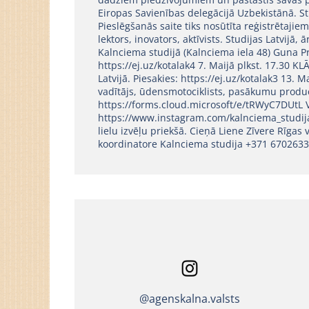
Eiropas Savienības delegācijā Uzbekistānā. Stu
Pieslēgšanās saite tiks nosūtīta reģistrētajie
lektors, inovators, aktīvists. Studijas Latvijā
Kalnciema studijā (Kalnciema iela 48) Guna Pr
https://ej.uz/kotalak4 7. Maijā plkst. 17.30 
Latvijā. Piesakies: https://ej.uz/kotalak3 13.
vadītājs, ūdensmotociklists, pasākumu produc
https://forms.cloud.microsoft/e/tRWyC7DUtL V
https://www.instagram.com/kalnciema_studija/
lielu izvēļu priekšā. Cieņā Liene Zīvere Rīgas
koordinatore Kalnciema studija +371 67026335
@agenskalna.valsts