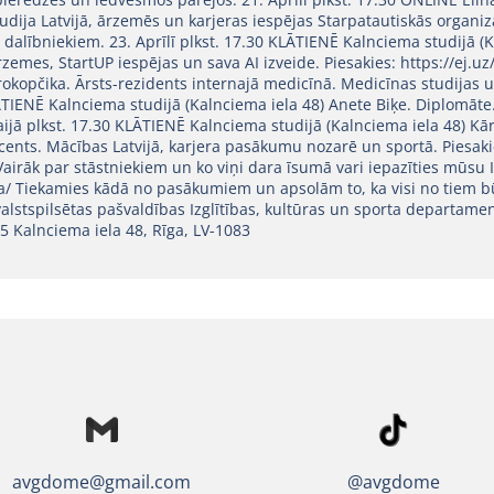
dija Latvijā, ārzemēs un karjeras iespējas Starpatautiskās organizāc
m dalībniekiem. 23. Aprīlī plkst. 17.30 KLĀTIENĒ Kalnciema studijā (K
, ārzemes, StartUP iespējas un sava AI izveide. Piesakies: https://ej.u
okopčika. Ārsts-rezidents internajā medicīnā. Medicīnas studijas u
KLĀTIENĒ Kalnciema studijā (Kalnciema iela 48) Anete Biķe. Diplomāt
 Maijā plkst. 17.30 KLĀTIENĒ Kalnciema studijā (Kalnciema iela 48) K
ents. Mācības Latvijā, karjera pasākumu nozarē un sportā. Piesaki
airāk par stāstniekiem un ko viņi dara īsumā vari iepazīties mūsu 
 Tiekamies kādā no pasākumiem un apsolām to, ka visi no tiem būs ļ
 valstspilsētas pašvaldības Izglītības, kultūras un sporta departam
 Kalnciema iela 48, Rīga, LV-1083
@avgdome
avgdome@gmail.com