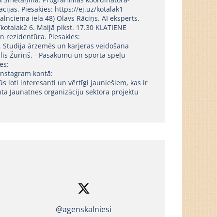
ijās. Piesakies: https://ej.uz/kotalak1
alnciema iela 48) Olavs Rāciņs. AI eksperts,
z/kotalak2 6. Maijā plkst. 17.30 KLĀTIENĒ
n rezidentūra. Piesakies:
e. Studija ārzemēs un karjeras veidošana
ārlis Žuriņš. - Pasākumu un sporta spēļu
es:
Instagram kontā:
oti interesanti un vērtīgi jauniešiem, kas ir
enta Jaunatnes organizāciju sektora projektu
@agenskalniesi