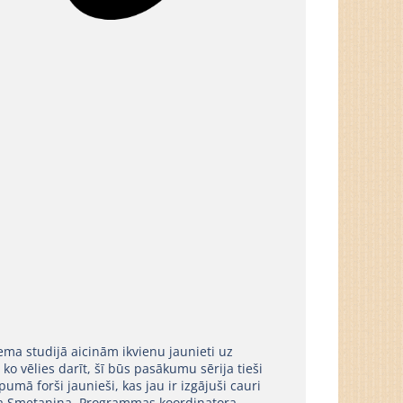
ema studijā aicinām ikvienu jaunieti uz
 ko vēlies darīt, šī būs pasākumu sērija tieši
umā forši jaunieši, kas jau ir izgājuši cauri
īna Smetaņina. Programmas koordinatora-