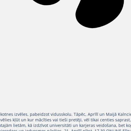
ākotnes izvēles, pabeidzot vidusskolu. Tāpēc, Aprīlī un Maijā Kalnci
ies kļūt un kur mācīties vai tieši pretēji, vēl tikai centies saprast,
tajām lietām, kā izdzīvot universitāti un karjeras veidošana, bet kop
ieredzes un iedvesmos pārējos. 21. Aprīlī plkst. 17.30 ONLINE El