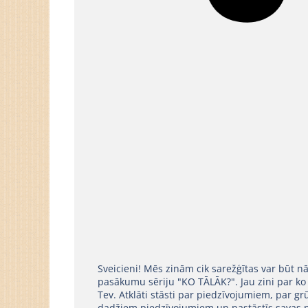
Sveicieni! Mēs zinām cik sarežģītas var būt n
pasākumu sēriju "KO TĀLĀK?". Jau zini par ko vēl
Tev. Atklāti stāsti par piedzīvojumiem, par grū
dadžiem piedzīvojumiem un pastāstīs savas p