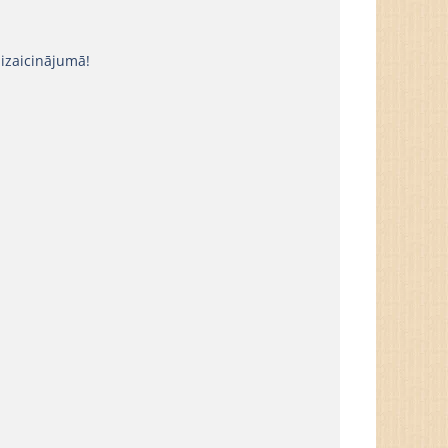
 izaicinājumā!