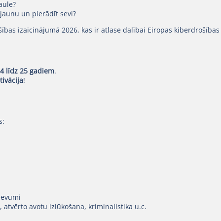
aule?
jaunu un pierādīt sevi?
ības izaicinājumā 2026, kas ir atlase dalībai Eiropas kiberdrošības
4 līdz 25 gadiem
.
ivācija
!
s:
zdevumi
, atvērto avotu izlūkošana, kriminalistika u.c.