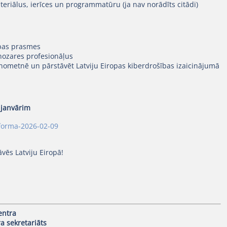
eriālus, ierīces un programmatūru (ja nav norādīts citādi)
ības prasmes
 nozares profesionāļus
 nometnē un pārstāvēt Latviju Eiropas kiberdrošības izaicinājumā
. janvārim
-forma-2026-02-09
vēs Latviju Eiropā!
entra
a sekretariāts