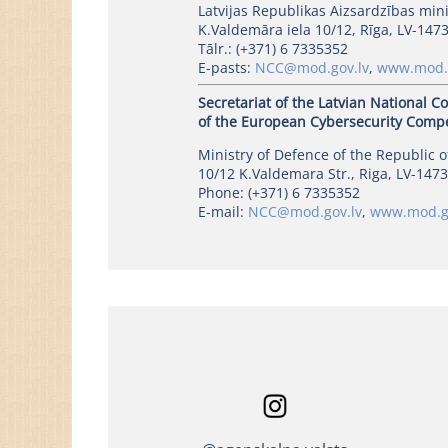
Latvijas Republikas Aizsardzības mini
K.Valdemāra iela 10/12, Rīga, LV-1473,
Tālr.: (+371) 6 7335352
E-pasts:
NCC@mod.gov.lv
,
www.mod.g
Secretariat of the Latvian National C
of the European Cybersecurity Comp
Ministry of Defence of the Republic o
10/12 K.Valdemara Str., Riga, LV-1473
Phone: (+371) 6 7335352
E-mail:
NCC@mod.gov.lv
,
www.mod.go