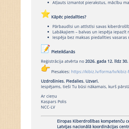
Atļauts izmantot pierakstus, mācību mat
Kāpēc piedalīties?
Pārbaudīsi un attīstīsi savas kiberdroš
Labākajiem – balvas un iespēja iepazīt
Iespēja bez maksas piedalīties vasaras
Pieteikšanās
Reģistrācija atvērta no
2026. gada
12. līdz 30
Piesakies:
https://kibiz.lv/forma/lv/
kibiz
Uzdrošinies. Piedalies. Uzvari.
Iespējams, tieši Tu būsi nākamais, kurš pārstā
Ar cieņu
Kaspars Polis
NCC-LV
Eiropas Kiberdrošības kompetenču c
Latvijas nacionālā koordinācijas centr