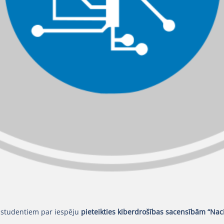
n studentiem par iespēju
pieteikties kiberdrošības sacensībām “Naci