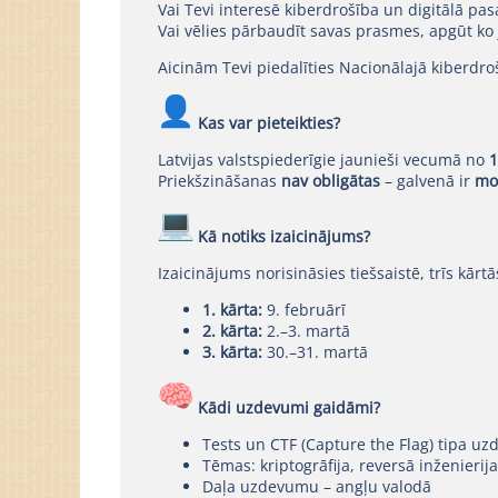
Vai Tevi interesē kiberdrošība un digitālā pas
Vai vēlies pārbaudīt savas prasmes, apgūt ko 
Aicinām Tevi piedalīties Nacionālajā kiberdroš
Kas var pieteikties?
Latvijas valstspiederīgie jaunieši vecumā no
1
Priekšzināšanas
nav obligātas
– galvenā ir
mot
Kā notiks izaicinājums?
Izaicinājums norisināsies tiešsaistē, trīs kārtā
1. kārta:
9. februārī
2. kārta:
2.–3. martā
3. kārta:
30.–31. martā
Kādi uzdevumi gaidāmi?
Tests un CTF (Capture the Flag) tipa u
Tēmas: kriptogrāfija, reversā inženierija
Daļa uzdevumu – angļu valodā