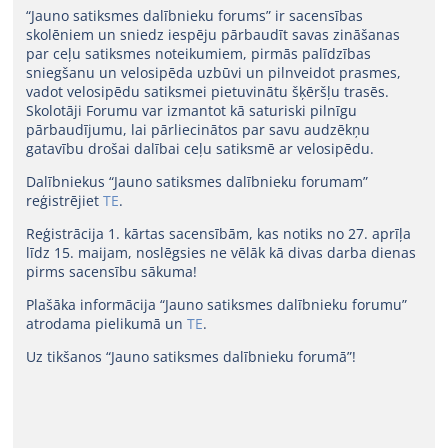
“Jauno satiksmes dalībnieku forums” ir sacensības
skolēniem un sniedz iespēju pārbaudīt savas zināšanas
par ceļu satiksmes noteikumiem, pirmās palīdzības
sniegšanu un velosipēda uzbūvi un pilnveidot prasmes,
vadot velosipēdu satiksmei pietuvinātu šķēršļu trasēs.
Skolotāji Forumu var izmantot kā saturiski pilnīgu
pārbaudījumu, lai pārliecinātos par savu audzēkņu
gatavību drošai dalībai ceļu satiksmē ar velosipēdu.
Dalībniekus “Jauno satiksmes dalībnieku forumam”
reģistrējiet
TE
.
Reģistrācija 1. kārtas sacensībām, kas notiks no 27. aprīļa
līdz 15. maijam, noslēgsies ne vēlāk kā divas darba dienas
pirms sacensību sākuma!
Plašāka informācija “Jauno satiksmes dalībnieku forumu”
atrodama pielikumā un
TE
.
Uz tikšanos “Jauno satiksmes dalībnieku forumā”!