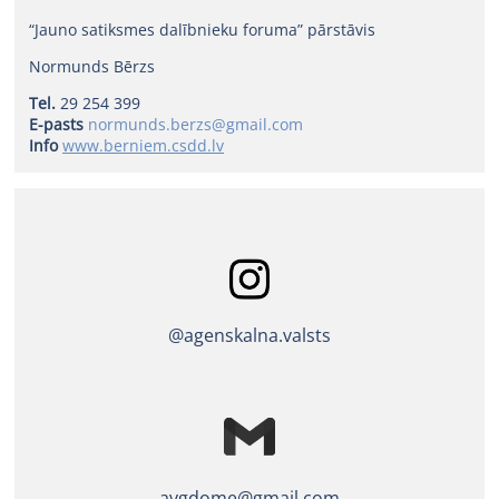
“Jauno satiksmes dalībnieku foruma” pārstāvis
Normunds Bērzs
Tel.
29 254 399
E-pasts
normunds.berzs@gmail.
com
Info
www.berniem.csdd.lv
@agenskalna.valsts
avgdome@gmail.com