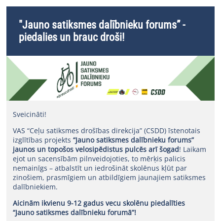
"Jauno satiksmes dalībnieku forums” -
piedalies un brauc droši!
Sveicināti!
VAS “Ceļu satiksmes drošības direkcija” (CSDD) īstenotais
izglītības projekts
“Jauno satiksmes dalībnieku forums”
jaunos un topošos velosipēdistus pulcēs arī šogad
! Laikam
ejot un sacensībām pilnveidojoties, to mērķis palicis
nemainīgs – atbalstīt un iedrošināt skolēnus kļūt par
zinošiem, prasmīgiem un atbildīgiem jaunajiem satiksmes
dalībniekiem.
Aicinām ikvienu 9-12 gadus vecu skolēnu piedalīties
“Jauno satiksmes dalībnieku forumā”!