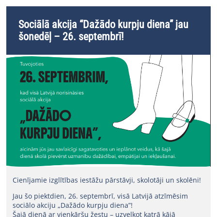
Sociālā akcija “Dažādo kurpju diena” jau
šonedēļ – 26. septembrī!
Cienījamie izglītības iestāžu pārstāvji, skolotāji un skolēni!
Jau šo piektdien, 26. septembrī, visā Latvijā atzīmēsim
sociālo akciju „Dažādo kurpju diena”!
Šajā dienā ar vienkāršu žestu – uzvelkot katrā kājā