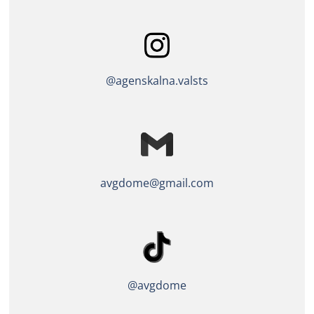
@agenskalna.valsts
avgdome@gmail.com
@avgdome