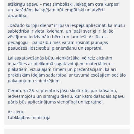
atšķirīgu apavu – mēs simboliski „iekāpjam otra kurpēs”
un parādām, ka spējam būt empātiski un atvērti
dažādībai.
„Dažādo kurpju diena” ir īpaša iespēja apliecināt, ka mūsu
sabiedrībā ir vieta ikvienam, un īpaši svarīgi ir, lai šo
vēstījumu iedzīvinātu bērni un jaunieši. Ar jūsu –
pedagogu – palīdzību mēs varam rosināt jaunajās
paaudzēs līdzcietību, pieņemšanu un sapratni.
Lai sagatavošanās būtu vienkāršāka, vēlreiz aicinām
iepazīties ar pielikumā sagatavotajiem materiāliem –
plakātiem, vizuālajām zīmēm un prezentācijām, kā arī
praktiskām idejām sadarbībai ar tuvumā esošajiem sociālo
pakalpojumu sniedzējiem.
Ceram, ka 26. septembris jūsu skolā kļūs par krāsainu,
iedvesmojošu un sirsnīgu dienu, kur katrs dažādais apavu
pāris būs apliecinājums vienotībai un izpratnei.
Ar cieņu
Labklājības ministrija